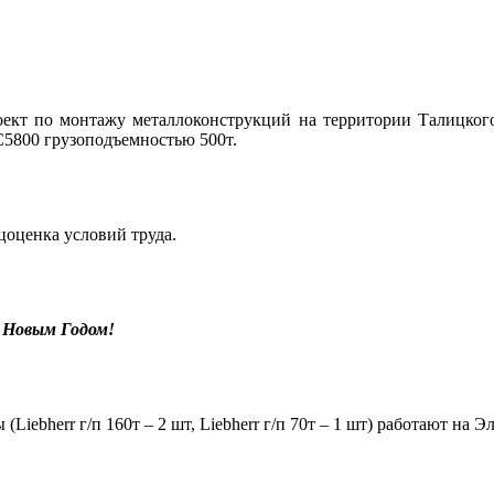
т по монтажу металлоконструкций на территории Талицкого Г
С5800 грузоподъемностью 500т.
цоценка условий труда.
 Новым Годом!
iebherr г/п 160т – 2 шт, Liebherr г/п 70т – 1 шт) работают на 