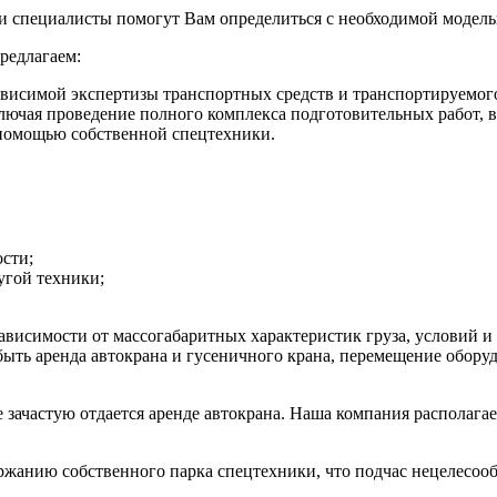
аши специалисты помогут Вам определиться с необходимой модел
редлагаем:
висимой экспертизы транспортных средств и транспортируемог
лючая проведение полного комплекса подготовительных работ, в
 помощью собственной спецтехники.
сти;
угой техники;
висимости от массогабаритных характеристик груза, условий и
быть аренда автокрана и гусеничного крана, перемещение обору
зачастую отдается аренде автокрана. Наша компания располагае
ержанию собственного парка спецтехники, что подчас нецелесоо