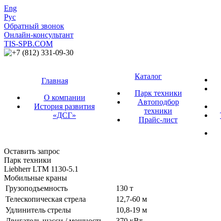
Eng
Рус
Обратный звонок
Онлайн-консультант
TIS-SPB.COM
+7 (812) 331-09-30
Каталог
Главная
Парк техники
О компании
Автоподбор
История развития
техники
«ДСГ»
Прайс-лист
Оставить запрос
Парк техники
Liebherr LTM 1130-5.1
Мобильные краны
Грузоподъемность
130 т
Телескопическая стрела
12,7-60 м
Удлинитель стрелы
10,8-19 м
Двигатель шасси / мощность
370 кВт