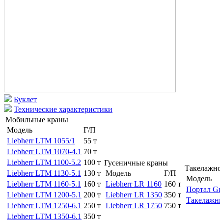
Буклет
Технические характеристики
Мобильные краны
Модель
Г/П
Liebherr LTM 1055/1
55 т
Liebherr LTM 1070-4.1
70 т
Liebherr LTM 1100-5.2
100 т
Гусеничные краны
Такелажно
Liebherr LTM 1130-5.1
130 т
Модель
Г/П
Модель
Liebherr LTM 1160-5.1
160 т
Liebherr LR 1160
160 т
Портал Gr
Liebherr LTM 1200-5.1
200 т
Liebherr LR 1350
350 т
Такелажн
Liebherr LTM 1250-6.1
250 т
Liebherr LR 1750
750 т
Liebherr LTM 1350-6.1
350 т